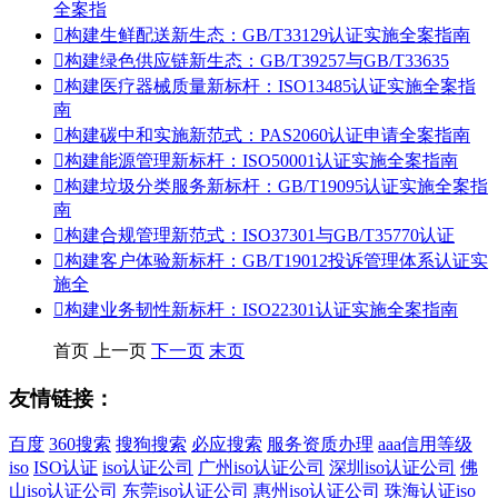
全案指

构建生鲜配送新生态：GB/T33129认证实施全案指南

构建绿色供应链新生态：GB/T39257与GB/T33635

构建医疗器械质量新标杆：ISO13485认证实施全案指
南

构建碳中和实施新范式：PAS2060认证申请全案指南

构建能源管理新标杆：ISO50001认证实施全案指南

构建垃圾分类服务新标杆：GB/T19095认证实施全案指
南

构建合规管理新范式：ISO37301与GB/T35770认证

构建客户体验新标杆：GB/T19012投诉管理体系认证实
施全

构建业务韧性新标杆：ISO22301认证实施全案指南
首页
上一页
下一页
末页
友情链接：
百度
360搜索
搜狗搜索
必应搜索
服务资质办理
aaa信用等级
iso
ISO认证
iso认证公司
广州iso认证公司
深圳iso认证公司
佛
山iso认证公司
东莞iso认证公司
惠州iso认证公司
珠海认证iso