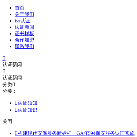
首页
关于我们
iso认证
认证新闻
证书样板
合作加盟
联系我们

认证新闻

认证新闻
分类

分类：

认证须知

认证知识
关闭

构建现代安保服务新标杆：GA/T594保安服务认证实施