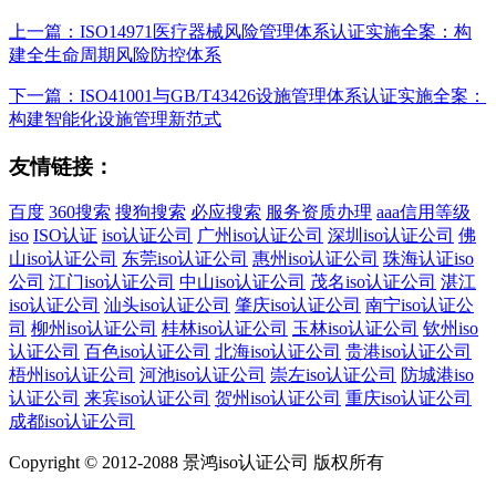
上一篇：ISO14971医疗器械风险管理体系认证实施全案：构
建全生命周期风险防控体系
下一篇：ISO41001与GB/T43426设施管理体系认证实施全案：
构建智能化设施管理新范式
友情链接：
百度
360搜索
搜狗搜索
必应搜索
服务资质办理
aaa信用等级
iso
ISO认证
iso认证公司
广州iso认证公司
深圳iso认证公司
佛
山iso认证公司
东莞iso认证公司
惠州iso认证公司
珠海认证iso
公司
江门iso认证公司
中山iso认证公司
茂名iso认证公司
湛江
iso认证公司
汕头iso认证公司
肇庆iso认证公司
南宁iso认证公
司
柳州iso认证公司
桂林iso认证公司
玉林iso认证公司
钦州iso
认证公司
百色iso认证公司
北海iso认证公司
贵港iso认证公司
梧州iso认证公司
河池iso认证公司
崇左iso认证公司
防城港iso
认证公司
来宾iso认证公司
贺州iso认证公司
重庆iso认证公司
成都iso认证公司
Copyright © 2012-2088 景鸿iso认证公司 版权所有